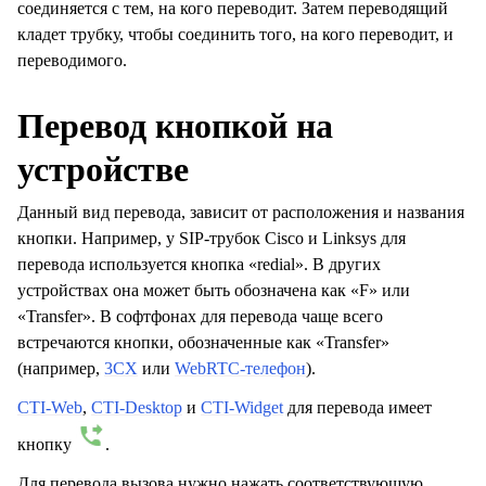
соединяется с тем, на кого переводит. Затем переводящий
кладет трубку, чтобы соединить того, на кого переводит, и
переводимого.
Перевод кнопкой на
устройстве
Данный вид перевода, зависит от расположения и названия
кнопки. Например, у SIP-трубок Cisco и Linksys для
перевода используется кнопка «redial». В других
устройствах она может быть обозначена как «F» или
«Transfer». В софтфонах для перевода чаще всего
встречаются кнопки, обозначенные как «Transfer»
(например,
3CX
или
WebRTC-телефон
).
CTI-Web
,
CTI-Desktop
и
CTI-Widget
для перевода имеет
кнопку
.
Для перевода вызова нужно нажать соответствующую