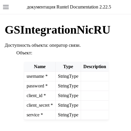
документация Runtel Documentation 2.22.5
GSIntegrationNicRU
Доступность объекта: оператор связи.
Объект:
Name
Type
Description
username *
StringType
password *
StringType
client_id *
StringType
client_secret *
StringType
service *
StringType