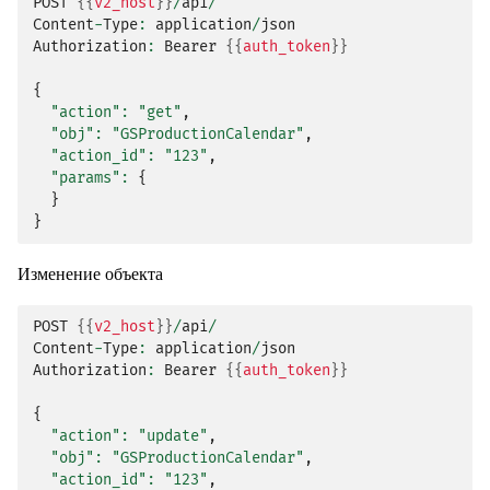
POST
{{
v2_host
}}
/
api
/
Content
-
Type
:
application
/
json
Authorization
:
Bearer
{{
auth_token
}}
{
"action"
:
"get"
,
"obj"
:
"GSProductionCalendar"
,
"action_id"
:
"123"
,
"params"
:
{
}
}
Изменение объекта
POST
{{
v2_host
}}
/
api
/
Content
-
Type
:
application
/
json
Authorization
:
Bearer
{{
auth_token
}}
{
"action"
:
"update"
,
"obj"
:
"GSProductionCalendar"
,
"action_id"
:
"123"
,