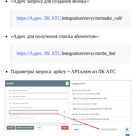
«Адрес запроса для создания звонка»:
https://
Адрес ЛК АТС
/integration/envycrm/make_call/
«Адрес для получения списка абонентов»:
https://
Адрес ЛК АТС
/integration/envycrm/du_list/
Параметры запроса: apikey = API-ключ из ЛК АТС