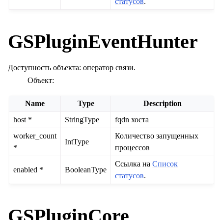
статусов
.
GSPluginEventHunter
Доступность объекта: оператор связи.
Объект:
Name
Type
Description
host *
StringType
fqdn хоста
worker_count
Количество запущенных
IntType
*
процессов
Ссылка на
Список
enabled *
BooleanType
статусов
.
GSPluginCore