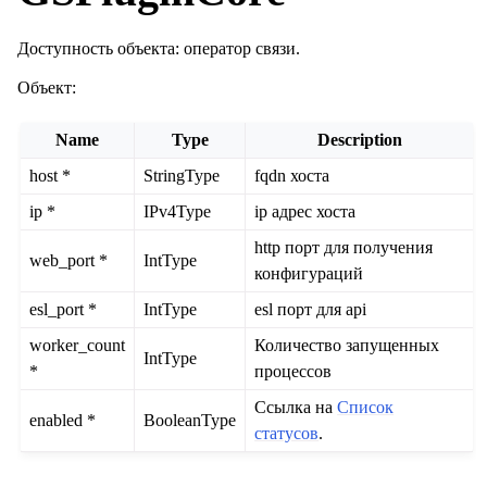
Доступность объекта: оператор связи.
Объект:
Name
Type
Description
host *
StringType
fqdn хоста
ip *
IPv4Type
ip адрес хоста
http порт для получения
web_port *
IntType
конфигураций
esl_port *
IntType
esl порт для api
worker_count
Количество запущенных
IntType
*
процессов
Ссылка на
Список
enabled *
BooleanType
статусов
.