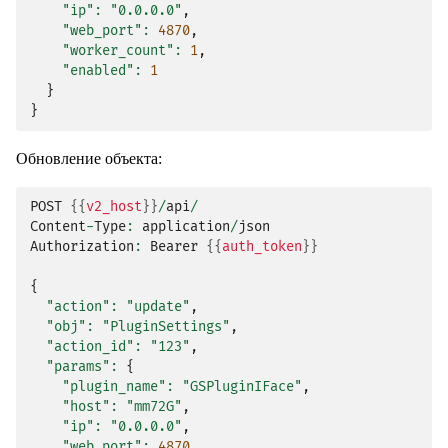
"ip"
:
"0.0.0.0"
,
"web_port"
:
4870
,
"worker_count"
:
1
,
"enabled"
:
1
}
}
Обновление объекта:
POST
{{
v2_host
}}
/
api
/
Content
-
Type
:
application
/
json
Authorization
:
Bearer
{{
auth_token
}}
{
"action"
:
"update"
,
"obj"
:
"PluginSettings"
,
"action_id"
:
"123"
,
"params"
:
{
"plugin_name"
:
"GSPluginIFace"
,
"host"
:
"mm72G"
,
"ip"
:
"0.0.0.0"
,
"web_port"
:
4870
,