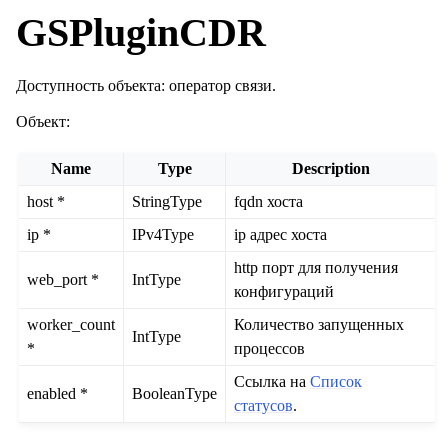
GSPluginCDR
Доступность объекта: оператор связи.
Объект:
Name
Type
Description
host *
StringType
fqdn хоста
ip *
IPv4Type
ip адрес хоста
http порт для получения
web_port *
IntType
конфигураций
worker_count
Количество запущенных
IntType
*
процессов
Ссылка на
Список
enabled *
BooleanType
статусов
.