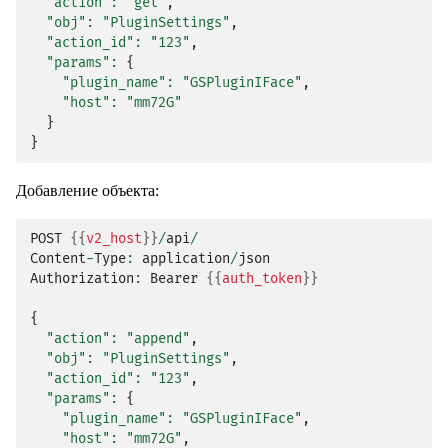
"action"
:
"get"
,
"obj"
:
"PluginSettings"
,
"action_id"
:
"123"
,
"params"
:
{
"plugin_name"
:
"GSPluginIFace"
,
"host"
:
"mm72G"
}
}
Добавление объекта:
POST
{{
v2_host
}}
/
api
/
Content
-
Type
:
application
/
json
Authorization
:
Bearer
{{
auth_token
}}
{
"action"
:
"append"
,
"obj"
:
"PluginSettings"
,
"action_id"
:
"123"
,
"params"
:
{
"plugin_name"
:
"GSPluginIFace"
,
"host"
:
"mm72G"
,