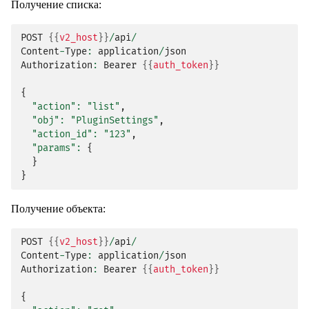
Получение списка:
POST
{{
v2_host
}}
/
api
/
Content
-
Type
:
application
/
json
Authorization
:
Bearer
{{
auth_token
}}
{
"action"
:
"list"
,
"obj"
:
"PluginSettings"
,
"action_id"
:
"123"
,
"params"
:
{
}
}
Получение объекта:
POST
{{
v2_host
}}
/
api
/
Content
-
Type
:
application
/
json
Authorization
:
Bearer
{{
auth_token
}}
{