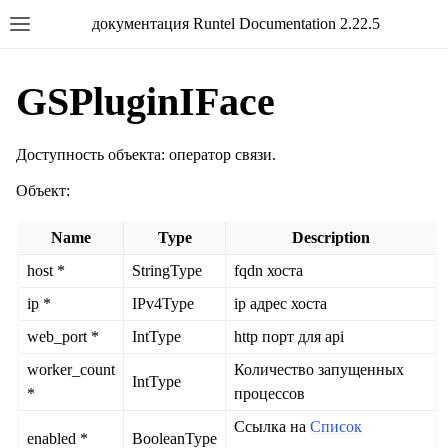
документация Runtel Documentation 2.22.5
GSPluginIFace
Доступность объекта: оператор связи.
Объект:
Name
Type
Description
host *
StringType
fqdn хоста
ip *
IPv4Type
ip адрес хоста
web_port *
IntType
http порт для api
worker_count
Количество запущенных
IntType
*
процессов
Ссылка на
Список
enabled *
BooleanType