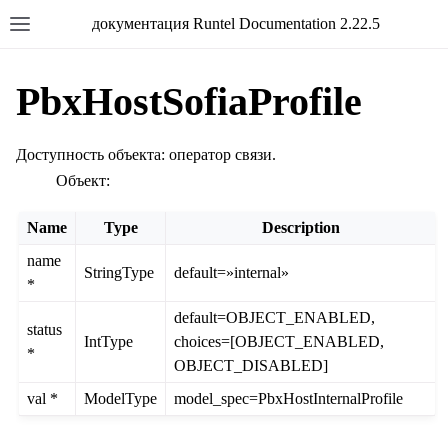
документация Runtel Documentation 2.22.5
PbxHostSofiaProfile
Доступность объекта: оператор связи.
Объект:
Name
Type
Description
name
StringType
default=»internal»
*
default=OBJECT_ENABLED,
status
IntType
choices=[OBJECT_ENABLED,
*
OBJECT_DISABLED]
val *
ModelType
model_spec=PbxHostInternalProfile