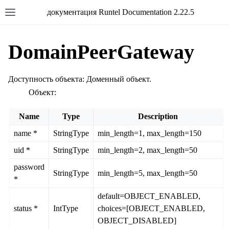
документация Runtel Documentation 2.22.5
DomainPeerGateway
Доступность объекта: Доменный объект.
Объект:
Name
Type
Description
name *
StringType
min_length=1, max_length=150
uid *
StringType
min_length=2, max_length=50
password
StringType
min_length=5, max_length=50
*
default=OBJECT_ENABLED,
status *
IntType
choices=[OBJECT_ENABLED,
OBJECT_DISABLED]