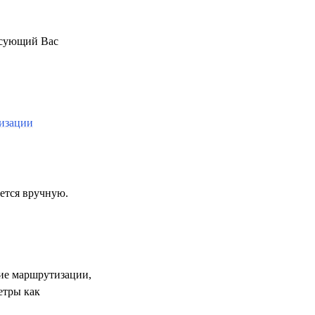
есующий Вас
изации
ется вручную.
ие маршрутизации,
етры как