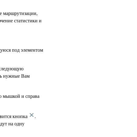
е маршрутизации,
чение статистики и
щуюся под элементом
оследующую
ать нужные Вам
о мышкой и справа
явится кнопка
.
дут на одну