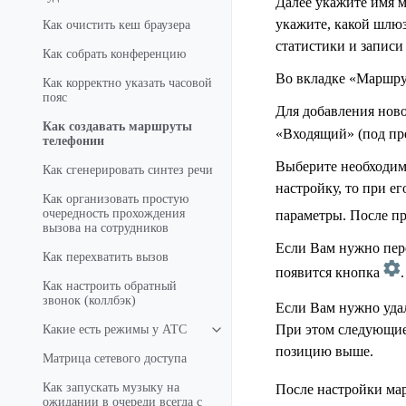
Далее укажите имя 
укажите, какой шлюз
Как очистить кеш браузера
статистики и записи
Как собрать конференцию
Во вкладке «Маршру
Как корректно указать часовой
пояс
Для добавления нов
Как создавать маршруты
«Входящий» (под п
телефонии
Выберите необходим
Как сгенерировать синтез речи
настройку, то при е
Как организовать простую
очередность прохождения
параметры. После п
вызова на сотрудников
Если Вам нужно пер
Как перехватить вызов
появится кнопка
.
Как настроить обратный
звонок (коллбэк)
Если Вам нужно удал
При этом следующие 
Какие есть режимы у АТС
позицию выше.
Матрица сетевого доступа
Как запускать музыку на
После настройки ма
ожидании в очереди всегда с