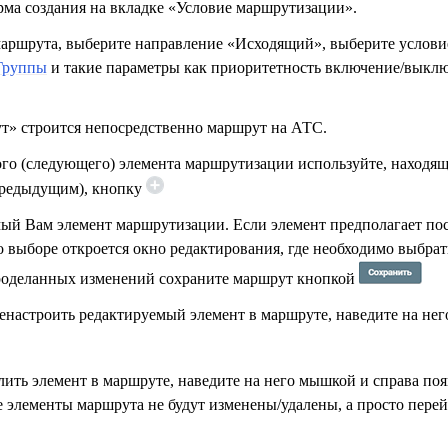
рма создания на вкладке «Условие маршрутизации».
маршрута, выберите направление «Исходящий», выберите услови
Группы
и такие параметры как приоритетность включение/выклю
т» строится непосредственно маршрут на АТС.
ого (следующего) элемента маршрутизации используйте, находя
предыдущим), кнопку
ый Вам элемент маршрутизации. Если элемент предполагает п
го выборе откроется окно редактирования, где необходимо выбр
роделанных изменений сохраните маршрут кнопкой
енастроить редактируемый элемент в маршруте, наведите на нег
ить элемент в маршруте, наведите на него мышкой и справа по
элементы маршрута не будут изменены/удалены, а просто перей