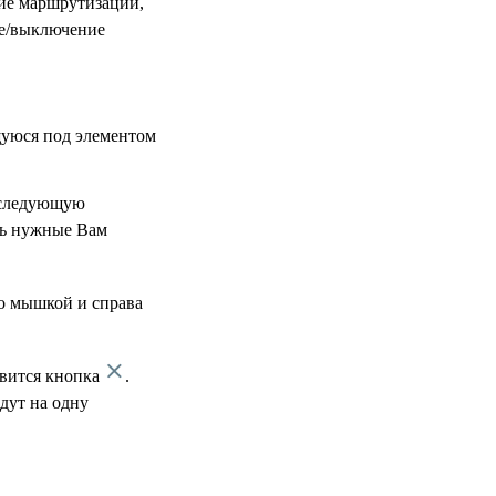
ие маршрутизации,
ие/выключение
щуюся под элементом
оследующую
ать нужные Вам
о мышкой и справа
явится кнопка
.
дут на одну