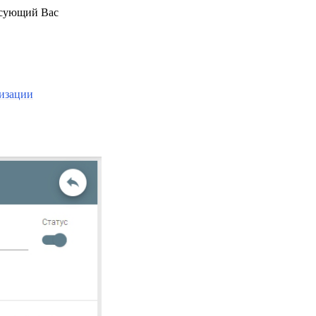
есующий Вас
изации