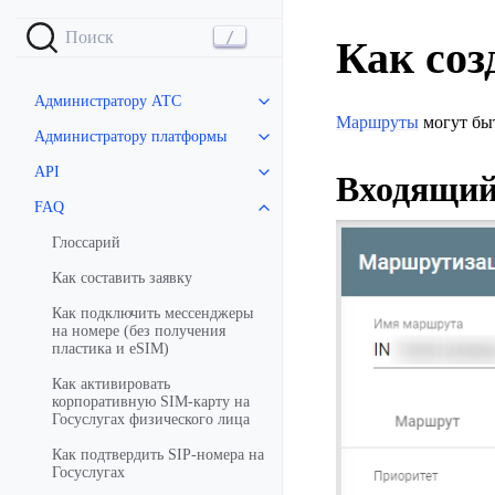
Как со
Администратору АТС
Маршруты
могут быт
Администратору платформы
API
Входящи
FAQ
Глоссарий
Как составить заявку
Как подключить мессенджеры
на номере (без получения
пластика и eSIM)
Как активировать
корпоративную SIM-карту на
Госуслугах физического лица
Как подтвердить SIP-номера на
Госуслугах