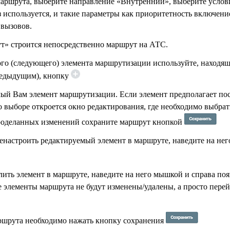
маршрута, выберите направление «Внутренний», выберите услов
 используется, и такие параметры как приоритетность включен
 вызовов.
т» строится непосредственно маршрут на АТС.
ого (следующего) элемента маршрутизации используйте, находя
редыдущим), кнопку
ый Вам элемент маршрутизации. Если элемент предполагает п
го выборе откроется окно редактирования, где необходимо выбр
роделанных изменений сохраните маршрут кнопкой
енастроить редактируемый элемент в маршруте, наведите на нег
ить элемент в маршруте, наведите на него мышкой и справа по
элементы маршрута не будут изменены/удалены, а просто перей
ршрута необходимо нажать кнопку сохранения