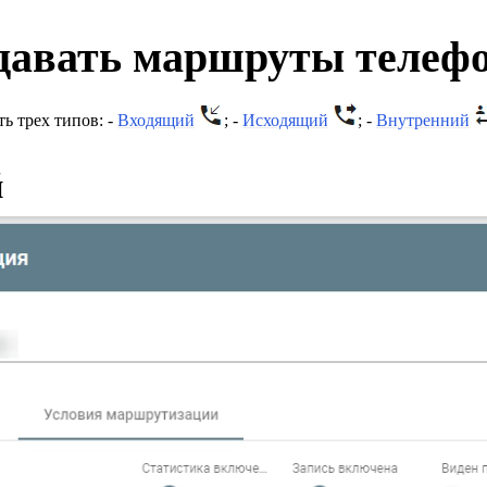
здавать маршруты телеф
ь трех типов: -
Входящий
; -
Исходящий
; -
Внутренний
й