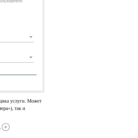
щика услуги. Может
ера»), так и
у