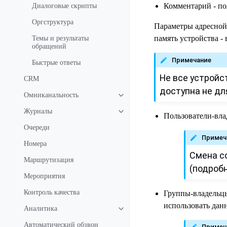
Комментарий - по
Диалоговые скрипты
Оргструктура
Параметры адресной
память устройства -
Темы и результаты
обращений
Примечание
Быстрые ответы
Не все устройс
CRM
доступна не дл
Омниканальность
Журналы
Пользователи-вла
Очереди
Примеч
Номера
Смена с
Маршрутизация
(подробн
Мероприятия
Контроль качества
Группы-владельцы
использовать дан
Аналитика
Автоматический обзвон
Примеч