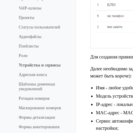
VoIP-шлюзы
Проекты
Статусы пользователей
Аудиофайлы
Плейлисты
Роли
Для создания привя
Устройства и сервисы
Далее необходимо з
Адресная книга
может быть короче):
Шаблоны доменных
Имя - любое удоб
уведомлений
Модель устройств
Ротация номеров
IP-адрес - локаль
Маскирование номеров
MAC-адрес - MAC-
Формы детализации
Сервис автоконф
Формы анкетирования
настройки;