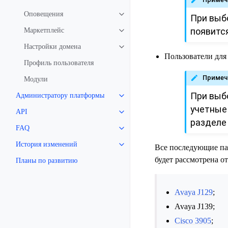
Оповещения
При выб
появитс
Маркетплейс
Настройки домена
Пользователи для 
Профиль пользователя
Примеч
Модули
При выбо
Администратору платформы
учетные
API
раздел
FAQ
История изменений
Все последующие па
будет рассмотрена о
Планы по развитию
Avaya J129
;
Avaya J139;
Cisco 3905
;