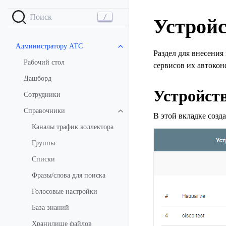
Устройс
Администратору АТС
Раздел для внесения
Рабочий стол
сервисов их автокон
Дашборд
Устройст
Сотрудники
Справочники
В этой вкладке созд
Каналы трафик коллектора
Группы
Списки
Фразы/слова для поиска
Голосовые настройки
База знаний
Хранилище файлов