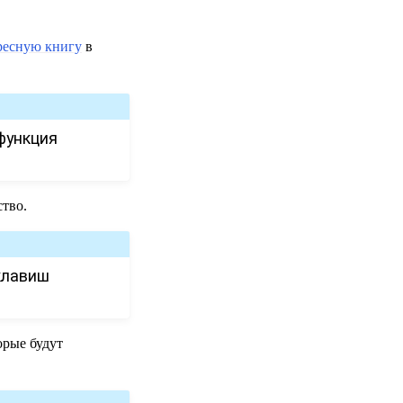
ресную книгу
в
функция
ство.
клавиш
торые будут