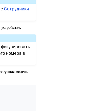
ле
Сотрудники
 устройстве.
т фигурировать
его номера в
оступная модель