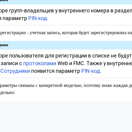
оре групп-владельцев у внутреннего номера в разде
я параметр
PIN-код
.
регистрации - учетная запись, которая будет зарегистрирована на
ание
ре пользователя для регистрации в списке не буду
 записи с
протоколами
Web и FMC. Также у внутренн
е
Сотрудники
появится параметр
PIN-код
.
раметры связаны с конкретной моделью, поэтому ниже каждая д
тдельно: