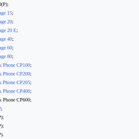
(P);
age 15
;
age 20
;
age 20 E
;
age 40
;
age 60
;
age 80
;
k Phone CP100
;
k Phone CP200
;
k Phone CP205
;
k Phone CP400
;
k Phone CP600;
2
;
);
);
).