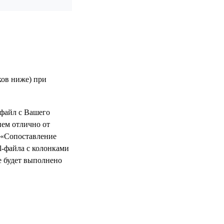
ков ниже) при
-файл с Вашего
нем отлично от
е «Сопоставление
l-файла с колонками
е будет выполнено