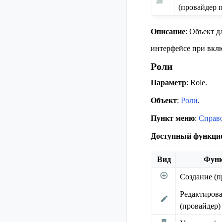
(провайдер п
Описание
: Объект д
интерфейсе при вк
Роли
Параметр
: Role.
Объект
:
Роли
.
Пункт меню
:
Справ
Доступный функци
Вид
Фун
Создание (п
Редактиров
(провайдер)