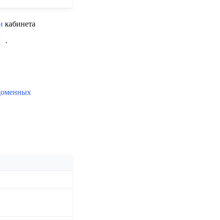
и
кабинета
.
доменных