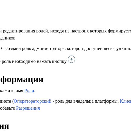
 и редактирования ролей, исходя из настроих которых формируетс
удников.
С создана роль администратора, которой доступен весь функци
ю роль необходимо нажать кнопку
нформация
укажите имя
Роли
.
инета (
Оператораторский
- роль для владельца платформы,
Клие
добавьте
Разрешения
ия