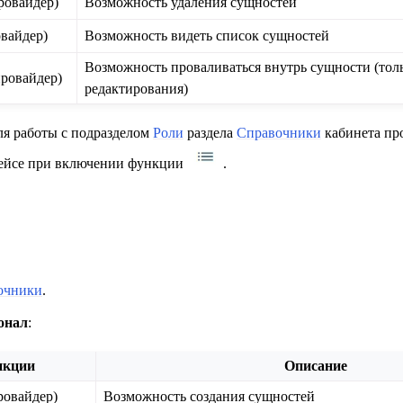
ровайдер)
Возможность удаления сущностей
вайдер)
Возможность видеть список сущностей
Возможность проваливаться внутрь сущности (толь
ровайдер)
редактирования)
ля работы с подразделом
Роли
раздела
Справочники
кабинета пр
фейсе при включении функции
.
очники
.
онал
:
нкции
Описание
ровайдер)
Возможность создания сущностей