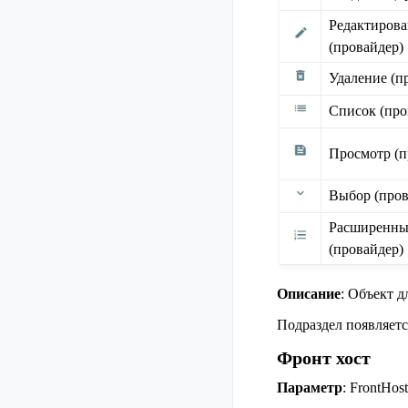
Редактиров
(провайдер)
Удаление (п
Список (про
Просмотр (п
Выбор (пров
Расширенны
(провайдер)
Описание
: Объект д
Подраздел появляет
Фронт хост
Параметр
: FrontHost