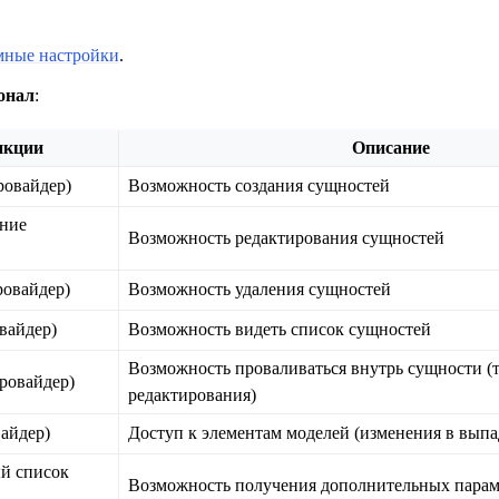
мные настройки
.
онал
:
нкции
Описание
ровайдер)
Возможность создания сущностей
ание
Возможность редактирования сущностей
ровайдер)
Возможность удаления сущностей
вайдер)
Возможность видеть список сущностей
Возможность проваливаться внутрь сущности (т
ровайдер)
редактирования)
айдер)
Доступ к элементам моделей (изменения в вып
й список
Возможность получения дополнительных парам