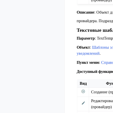
Описание
: Объект д
провайдера. Подраз
Текстовые ша
Параметр
: TextTempl
Объект
:
Шаблоны эл
уведомлений
.
Пункт меню
:
Справ
Доступный функци
Вид
Фу
Создание (п
Редактиров
(провайдер)