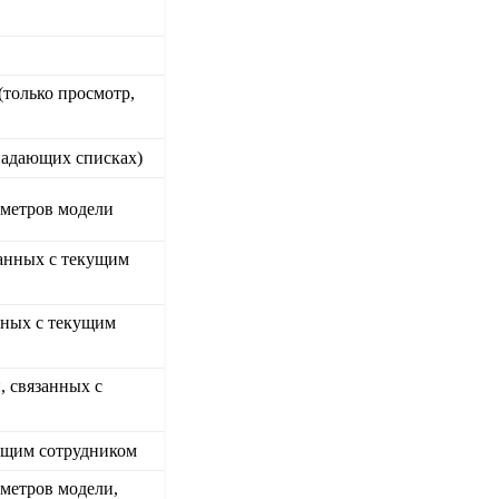
(только просмотр,
падающих списках)
метров модели
занных с текущим
нных с текущим
, связанных с
кущим сотрудником
метров модели,