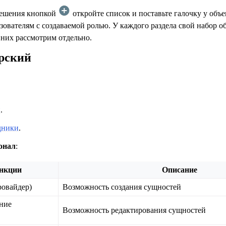
решения кнопкой
откройте список и поставьте галочку у объе
ователям с создаваемой ролью. У каждого раздела свой набор о
 них рассмотрим отдельно.
рский
и
.
дники
.
онал
:
нкции
Описание
ровайдер)
Возможность создания сущностей
ние
Возможность редактирования сущностей