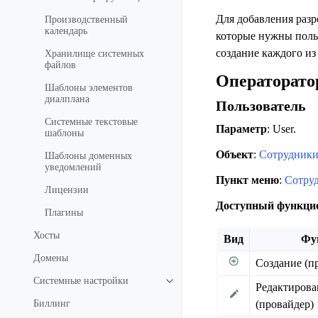
Для добавления раз
Производственный
календарь
которые нужны польз
создание каждого из
Хранилище системных
файлов
Операторато
Шаблоны элементов
диалплана
Пользователь
Системные текстовые
Параметр
: User.
шаблоны
Объект
:
Сотрудник
Шаблоны доменных
уведомлений
Пункт меню
:
Сотру
Лицензии
Доступный функци
Плагины
Хосты
Вид
Фу
Домены
Создание (п
Системные настройки
Редактирова
Биллинг
(провайдер)