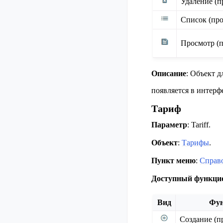
Удаление (п
Список (про
Просмотр (п
Описание
: Объект д
появляется в интер
Тариф
Параметр
: Tariff.
Объект
:
Тарифы
.
Пункт меню
:
Справ
Доступный функци
Вид
Фу
Создание (п