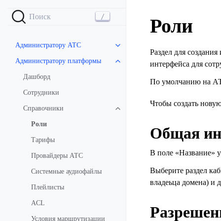
Роли
Администратору АТС
Раздел для создания
Администратору платформы
интерфейса для сотр
Дашборд
По умолчанию на АТ
Сотрудники
Чтобы создать нову
Справочники
Роли
Общая и
Тарифы
В поле «Название» 
Провайдеры АТС
Выберите раздел каб
Системные аудиофайлы
владеьца домена) и 
Плейлисты
ACL
Разрешен
Условия маршрутизации