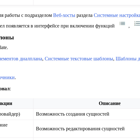
ля работы с подразделом
Веб-хосты
раздела
Системные настройк
дел появляется в интерфейсе при включении функций
,
блоны
ate.
ементов диалплана
,
Системные текстовые шаблоны
,
Шаблоны 
очники
.
онал
:
нкции
Описание
ровайдер)
Возможность создания сущностей
ание
Возможность редактирования сущностей