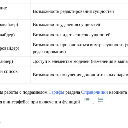
ание
Возможность редактирования сущностей
ровайдер)
Возможность удаления сущностей
вайдер)
Возможность видеть список сущностей
Возможность проваливаться внутрь сущности (т
ровайдер)
редактирования)
айдер)
Доступ к элементам моделей (изменения в вып
й список
Возможность получения дополнительных парам
ля работы с подразделом
Тарифы
раздела
Справочники
кабинета 
ся в интерфейсе при включении функций
,
.
.