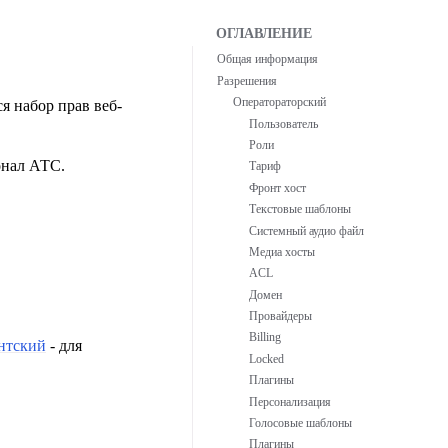
Общая информация
Разрешения
Оператораторский
я набор прав веб-
Пользователь
Роли
онал АТС.
Тариф
Фронт хост
Текстовые шаблоны
Системный аудио файл
Медиа хосты
ACL
Домен
Провайдеры
Billing
нтский
- для
Locked
Плагины
Персонализация
Голосовые шаблоны
Плагины