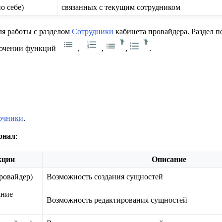
о себе)
связанных с текущим сотрудником
ля работы с разделом
Сотрудники
кабинета провайдера. Раздел п
лючении функций
,
,
,
.
очники
.
онал
:
кции
Описание
ровайдер)
Возможность создания сущностей
ание
Возможность редактирования сущностей