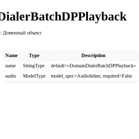
ialerBatchDPPlayback
: Доменный объект.
Name
Type
Description
name
StringType
default=»DomainDialerBatchDPPlayback»
audio
ModelType
model_spec=AudioInline, required=False