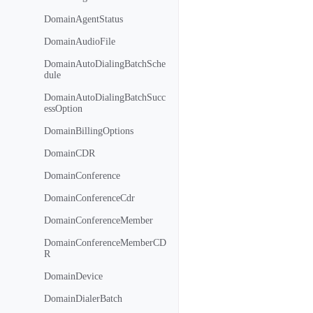
DomainAgentStatus
DomainAudioFile
DomainAutoDialingBatchSche
dule
DomainAutoDialingBatchSucc
essOption
DomainBillingOptions
DomainCDR
DomainConference
DomainConferenceCdr
DomainConferenceMember
DomainConferenceMemberCD
R
DomainDevice
DomainDialerBatch