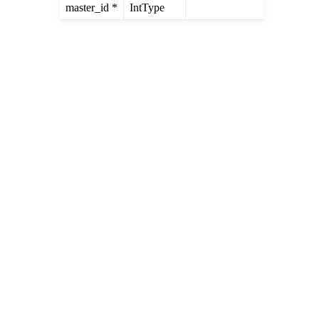
master_id *
IntType