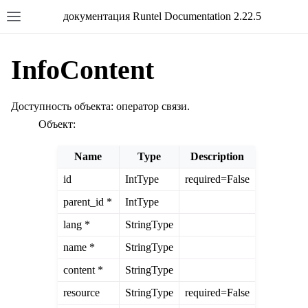
документация Runtel Documentation 2.22.5
InfoContent
Доступность объекта: оператор связи.
Объект:
Name
Type
Description
id
IntType
required=False
parent_id *
IntType
lang *
StringType
name *
StringType
content *
StringType
resource
StringType
required=False